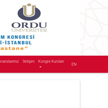
ranslarımız
İletişim
Kongre Kursları
EN