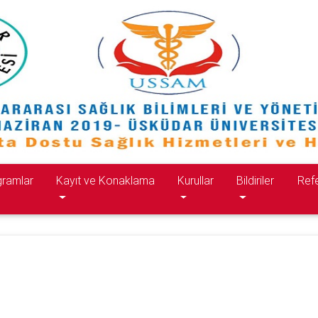
gramlar
Kayıt ve Konaklama
Kurullar
Bildiriler
Refe