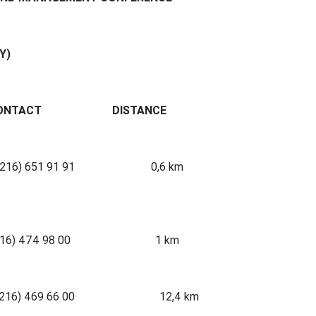
Y)
ONTACT
DISTANCE
S (90216) 651 91 91 0,6 km
4* (90216) 474 98 00 1 km
* (90216) 469 66 00 12,4 km