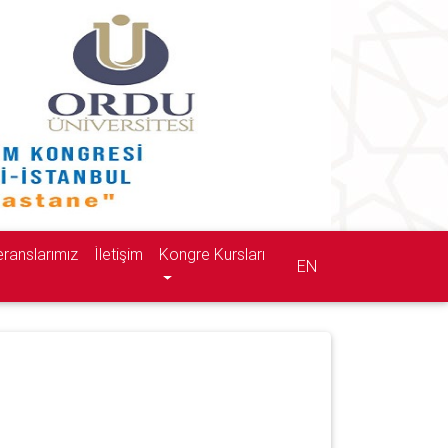
ranslarımız
İletişim
Kongre Kursları
EN