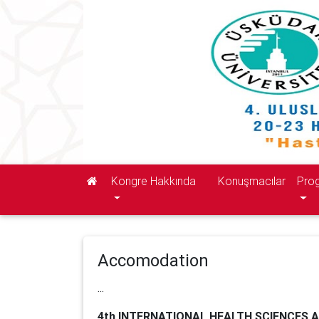
Kongre Hakkında
Konuşmacılar
Pro
Accomodation
...
4th INTERNATIONAL HEALTH SCIENCES