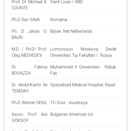
Prof. Dr. Michael A.
Saint Louis / ABD
COUNTE
Ph.D Dan SAVA
Romania
Ph. D. Jahan G.
Bijnier. Net Netherlands
BAUN
M.D. / Ph.D/ Prof.
Lomonosov Moskova Devlet
Oleg MEDVEDEV
Üniversitesi Tıp Fakültesi / Rusya
Dr. Fatıma
Muhammed V Üniversitesi - Rabat,
BOUAZZA
Fas
Dr. Abdul-Karim Ali
Specialized Medical Hospital, Riyad
TEMSAH
Ph.D. Werner SEIGL
TU Graz - Avusturya
Assoc. Prof. Aslı
Bulgarian American Un.
GÖKSOY